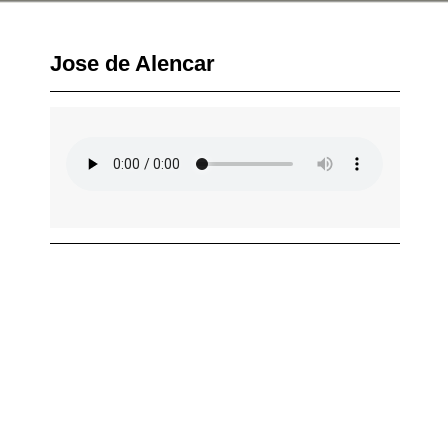
Jose de Alencar
EDIÇÕES ANTERIORES
HOME
EXPOSIÇÕES
EVENTOS
LIVES
BLOG
SOBRE NÓS