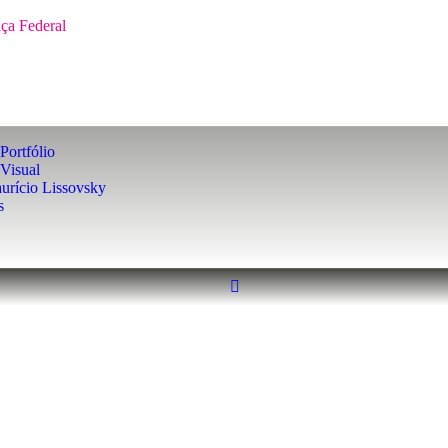
iça Federal
Portfólio
Visual
urício Lissovsky
s