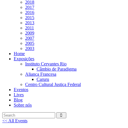
2018
2017
2016
2015
2013
2011
2009
2007
2005
2003
Home
Exposições
Instituto Cervantes Rio
Câmbio de Paradigma
Aliança Francesa
Caruru
Centro Cultural Justiça Federal
Eventos
Lives
Blog
Sobre nós
<< All Events