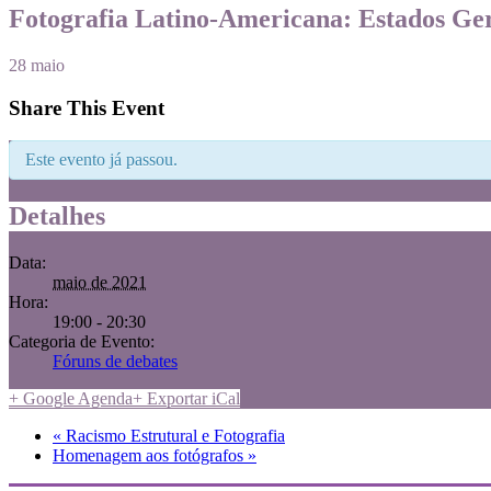
Fotografia Latino-Americana: Estados Ger
28
maio
Share This Event
Este evento já passou.
Detalhes
Data:
maio de 2021
Hora:
19:00 - 20:30
Categoria de Evento:
Fóruns de debates
+ Google Agenda
+ Exportar iCal
«
Racismo Estrutural e Fotografia
Homenagem aos fotógrafos
»