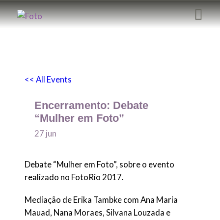
<< All Events
Encerramento: Debate
EDIÇÕES ANTERIORES
“Mulher em Foto”
HOME
27
jun
EXPOSIÇÕES
EVENTOS
Debate “Mulher em Foto”, sobre o evento
LIVES
realizado no FotoRio 2017.
BLOG
Mediação de Erika Tambke com Ana Maria
SOBRE NÓS
Mauad, Nana Moraes, Silvana Louzada e